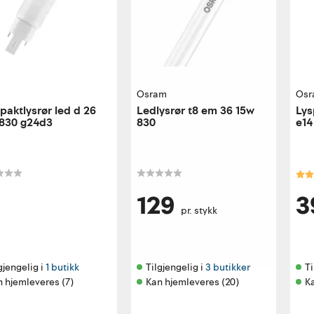
a
Osram
Osr
aktlysrør led d 26
Ledlysrør t8 em 36 15w
Lys
 830 g24d3
830
e14
Kar
129
3
pr. stykk
gjengelig i 
1 butikk
Tilgjengelig i 
3 butikker
Ti
 hjemleveres (7)
Kan hjemleveres (20)
Ka