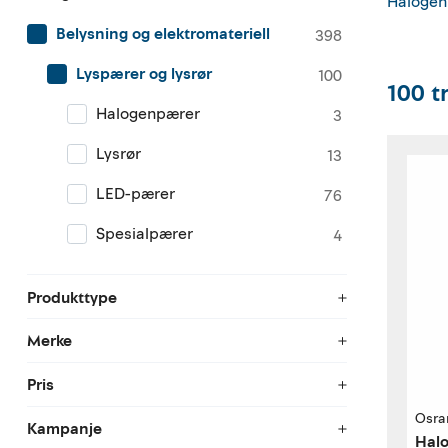
Halogen
Belysning og elektromateriell
398
Lyspærer og lysrør
100
100
t
Halogenpærer
3
Lysrør
13
LED-pærer
76
Spesialpærer
4
Produkttype
Merke
Pris
Osr
Kampanje
Halo