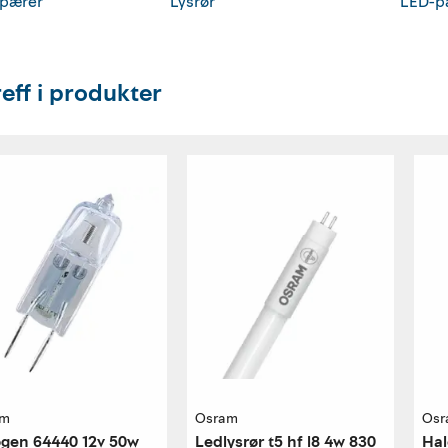
pærer
Lysrør
LED-p
reff i produkter
am
Osram
Osr
gen 64440 12v 50w
Ledlysrør t5 hf l8 4w 830
Hal