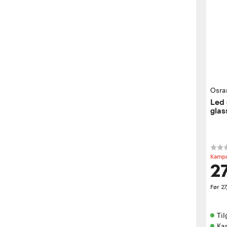
Osr
Led 
glas
Kampa
27
Før
27
Til
Ka