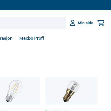
Min side
irasjon
Maxbo Proff