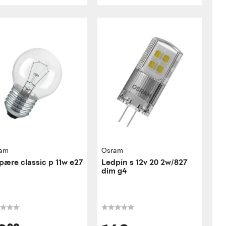
am
Osram
pære classic p 11w e27
Ledpin s 12v 20 2w/827
dim g4