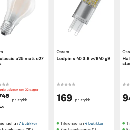
am
Osram
Osr
classic a25 matt e27
Ledpin s 40 3.8 w/840 g9
Hal
s
sta
nje utløper om 22 dager
⁴⁵
169
9
pr. stykk
pr. stykk
,45
gjengelig i 
7 butikker
Tilgjengelig i 
4 butikker
Ti
n hjemleveres (20)
Kan hjemleveres (1)
K