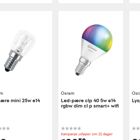
am
Osram
Osr
ære mini 25w e14
Led-pære clp 40 5w e14
Lys
rgbw dim cl p smart+ wifi
Kampanje utløper om 22 dager