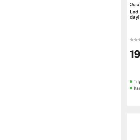
Osr
Led 
dayl
1
Til
Ka