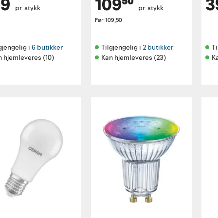
29
109⁵⁰
3
pr. stykk
pr. stykk
Før
109,50
gjengelig i 
6 butikker
Tilgjengelig i 
2 butikker
Ti
 hjemleveres (10)
Kan hjemleveres (23)
K