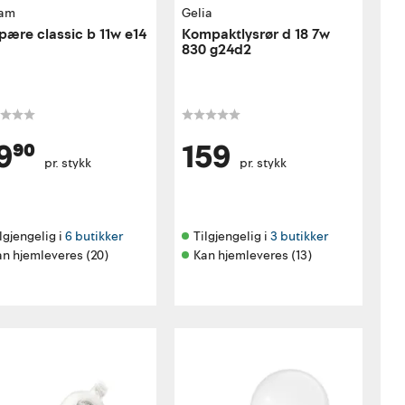
am
Gelia
pære classic b 11w e14
Kompaktlysrør d 18 7w
830 g24d2
9⁹⁰
159
pr. stykk
pr. stykk
lgjengelig i 
6 butikker
Tilgjengelig i 
3 butikker
an hjemleveres (20)
Kan hjemleveres (13)