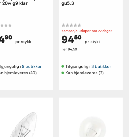
r 20w g9 klar
gu5.3
Kampanje utløper om 22 dager
4⁹⁰
94⁵⁰
pr. stykk
pr. stykk
Før
94,50
lgjengelig i 
9 butikker
Tilgjengelig i 
3 butikker
an hjemleveres (40)
Kan hjemleveres (2)