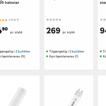
35 halostar
sta
kter:
4.8 av 5 mulige
4.8
av
5
4⁹⁰
269
9
pr. stykk
pr. stykk
gjengelig i 
2 butikker
Tilgjengelig i 
2 butikker
Ti
n hjemleveres (9)
Kan hjemleveres (1)
K