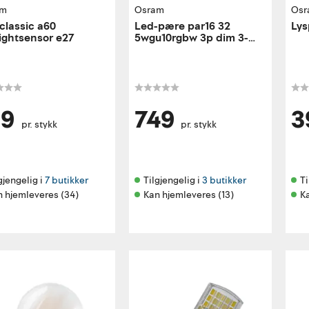
am
Osram
Osr
classic a60
Led-pære par16 32
Lys
ightsensor e27
5wgu10rgbw 3p dim 3-
pack smart+ wifi
99
749
3
pr. stykk
pr. stykk
gjengelig i 
7 butikker
Tilgjengelig i 
3 butikker
Ti
n hjemleveres (34)
Kan hjemleveres (13)
K