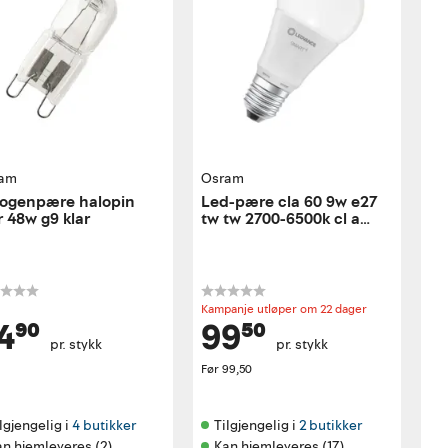
am
Osram
ogenpære halopin
Led-pære cla 60 9w e27
r 48w g9 klar
tw tw 2700-6500k cl a
smart+ wifi
Kampanje utløper om 22 dager
4⁹⁰
99⁵⁰
pr. stykk
pr. stykk
Før
99,50
lgjengelig i 
4 butikker
Tilgjengelig i 
2 butikker
an hjemleveres (2)
Kan hjemleveres (17)