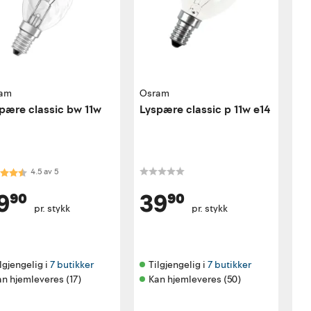
am
Osram
pære classic bw 11w
Lyspære classic p 11w e14
akter:
4.5 av 5 mulige
4.5
av
5
9⁹⁰
39⁹⁰
pr. stykk
pr. stykk
lgjengelig i 
7 butikker
Tilgjengelig i 
7 butikker
n hjemleveres (17)
Kan hjemleveres (50)