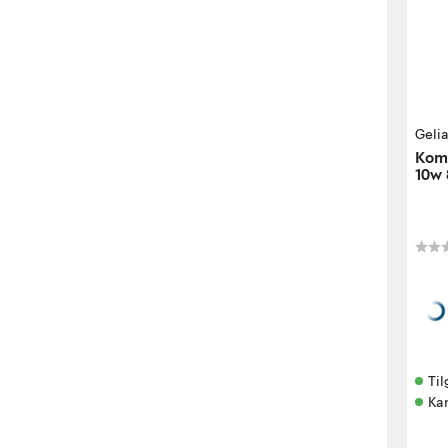
Geli
Komp
10w
Til
Kan