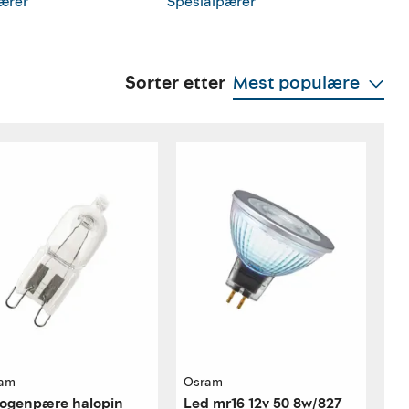
ærer
Spesialpærer
Sorter etter
Mest populære
am
Osram
ogenpære halopin
Led mr16 12v 50 8w/827