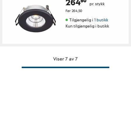
264⁵⁰
pr. stykk
Før
264,50
Tilgjengelig i 
1 butikk
Kun tilgjengelig i butikk
Viser 7 av 7