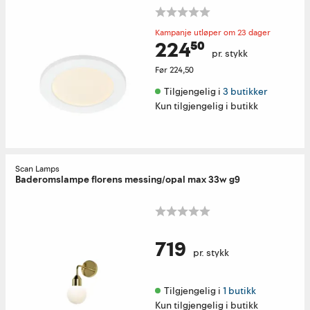
Kampanje utløper om 23 dager
224⁵⁰
pr. stykk
Før
224,50
Tilgjengelig i 
3 butikker
Kun tilgjengelig i butikk
Scan Lamps
Baderomslampe florens messing/opal max 33w g9
719
pr. stykk
Tilgjengelig i 
1 butikk
Kun tilgjengelig i butikk