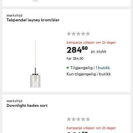
Markslöjd
Takpendel layney krom/klar
Kampanje utløper om 23 dager
284⁵⁰
pr. stykk
Før
284,50
Tilgjengelig i 
1 butikk
Kun tilgjengelig i butikk
Markslöjd
Downlight hades sort
Kampanje utløper om 23 dager