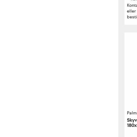
Kont
eller
besti
Palm
Skyv
180x
høyr