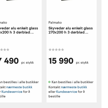
mako
Palmako
vedør alu enkelt glass
Skyvedør alu enkelt glass
x200 h 3 dørblad.
270x200 h 3 dørblad.
re utførelse
høyre utførelse
7 490
15 990
pr. stykk
pr. stykk
n bestilles i alle butikker 
Kan bestilles i alle butikker 
takt
nærmeste butikk
Kontakt
nærmeste butikk
r
Kundeservice
for å
eller
Kundeservice
for å
ille
bestille