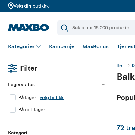
Velg din butikk
Kategorier
Kampanje
MaxBonus
Tjenest
Hjem
D
Filter
Bal
Lagerstatus
Popu
På lager i
velg butikk
På nettlager
72
tr
Kategori