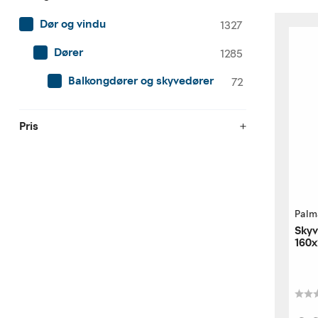
Dør og vindu
1327
Dører
1285
Balkongdører og skyvedører
72
Pris
Palm
Skyv
160x
høyr