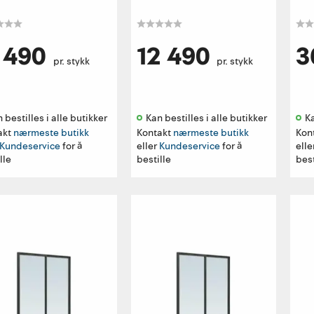
1 490
12 490
3
pr. stykk
pr. stykk
 bestilles i alle butikker 
Kan bestilles i alle butikker 
Ka
akt
nærmeste butikk
Kontakt
nærmeste butikk
Kon
Kundeservice
for å
eller
Kundeservice
for å
elle
lle
bestille
best