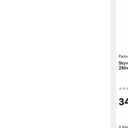
Palm
Skyv
280x
vens
3
Kan