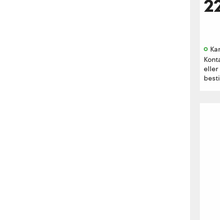
2
Kan
Kont
eller
besti