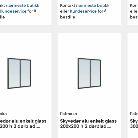
akt
nærmeste butikk
Kontakt
nærmeste butikk
Kon
Kundeservice
for å
eller
Kundeservice
for å
elle
lle
bestille
best
ako
Palmako
Pal
edør alu enkelt glass
Skyvedør alu enkelt glass
Sky
200 h 2 dørblad.
200x200 h 2 dørblad.
300
e utførelse
høyre utførelse
ven