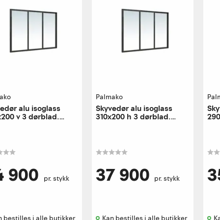
ako
Palmako
Pal
edør alu isoglass
Skyvedør alu isoglass
Sky
200 v 3 dørblad.
310x200 h 3 dørblad.
290
tre utførelse
høyre utførelse
høy
4 900
37 900
3
pr. stykk
pr. stykk
 bestilles i alle butikker 
Kan bestilles i alle butikker 
Ka