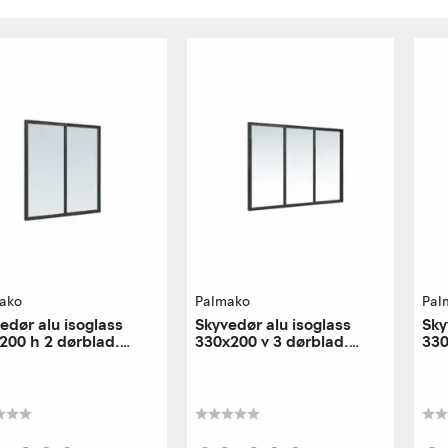
ako
Palmako
Pal
edør alu isoglass
Skyvedør alu isoglass
Sky
200 h 2 dørblad.
330x200 v 3 dørblad.
330
e utførelse
venstre utførelse
høy