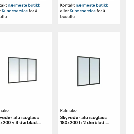
takt
nærmeste butikk
Kontakt
nærmeste butikk
r
Kundeservice
for å
eller
Kundeservice
for å
ille
bestille
mako
Palmako
vedør alu isoglass
Skyvedør alu isoglass
x200 v 3 dørblad.
180x200 h 2 dørblad.
stre utførelse
høyre utførelse