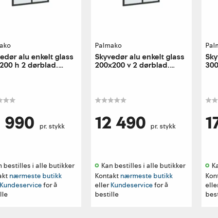
ako
Palmako
Pal
edør alu enkelt glass
Skyvedør alu enkelt glass
Sky
200 h 2 dørblad.
200x200 v 2 dørblad.
300
e utførelse
venstre utførelse
høy
2 990
12 490
1
pr. stykk
pr. stykk
 bestilles i alle butikker 
Kan bestilles i alle butikker 
Ka
akt
nærmeste butikk
Kontakt
nærmeste butikk
Kon
Kundeservice
for å
eller
Kundeservice
for å
elle
lle
bestille
best