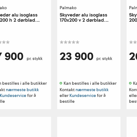
ako
Palmako
Pal
edør alu isoglass
Skyvedør alu isoglass
Sky
200 h 2 dørblad.
170x200 v 2 dørblad.
200
e utførelse
venstre utførelse
ven
7 900
23 900
2
pr. stykk
pr. stykk
 bestilles i alle butikker 
Kan bestilles i alle butikker 
Ka
akt
nærmeste butikk
Kontakt
nærmeste butikk
Kon
Kundeservice
for å
eller
Kundeservice
for å
elle
lle
bestille
best