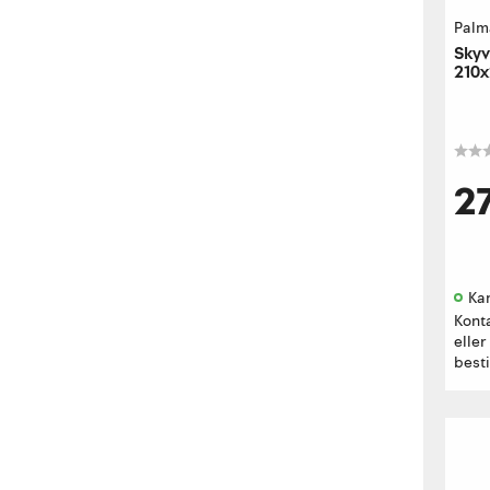
Palm
Skyv
210x
høyr
2
Kan
Kont
eller
besti