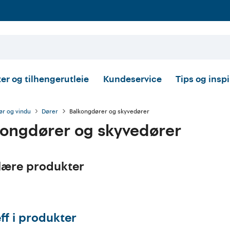
er og tilhengerutleie
Kundeservice
Tips og insp
ør og vindu
Dører
Balkongdører og skyvedører
kongdører og skyvedører
lære produkter
eff i produkter