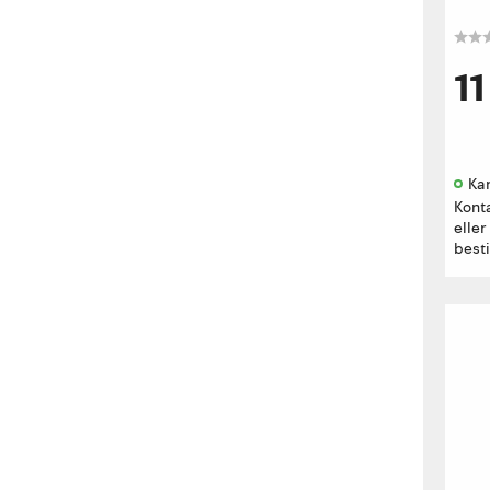
1
Kan
Kont
eller
besti