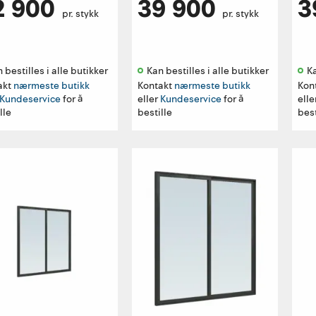
2 900
39 900
3
pr. stykk
pr. stykk
 bestilles i alle butikker 
Kan bestilles i alle butikker 
Ka
akt
nærmeste butikk
Kontakt
nærmeste butikk
Kon
Kundeservice
for å
eller
Kundeservice
for å
elle
lle
bestille
best