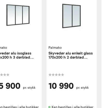
mako
Palmako
vedør alu isoglass
Skyvedør alu enkelt glass
x200 h 3 dørblad.
170x200 h 2 dørblad.
re utførelse
høyre utførelse
5 900
10 990
pr. stykk
pr. stykk
n bestilles i alle butikker 
Kan bestilles i alle butikker 