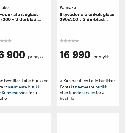
mako
Palmako
vedør alu isoglass
Skyvedør alu enkelt glass
x200 v 2 dørblad.
290x200 v 3 dørblad.
stre utførelse
venstre utførelse
6 900
16 990
pr. stykk
pr. stykk
n bestilles i alle butikker 
Kan bestilles i alle butikker 
takt
nærmeste butikk
Kontakt
nærmeste butikk
r
Kundeservice
for å
eller
Kundeservice
for å
ille
bestille