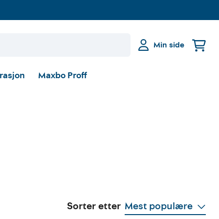
Min side
irasjon
Maxbo Proff
Sorter etter
Mest populære