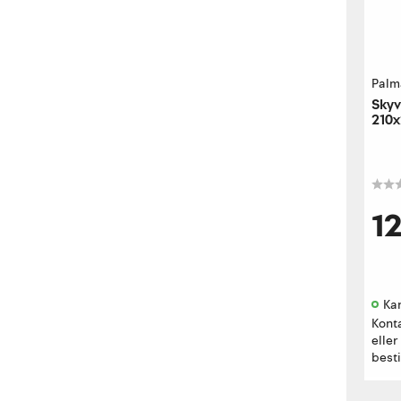
Palm
Skyv
210x
høyr
1
Kan
Kont
eller
besti