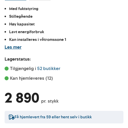
Med fuktstyring
Stillegående
Høy kapasitet
Lavt energiforbruk
Kan installeres i våtromssone 1
Les mer
Lagerstatus:
Tilgjengelig i 
52 butikker
Kan hjemleveres (12)
2 890
pr. stykk
Få hjemlevert fra
59
eller hent selv i butikk