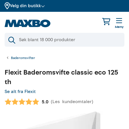
Velg din butikk
Meny
Baderomsvifter
Flexit
Baderomsvifte classic eco 125
th
Se alt fra Flexit
(
Les
kundeomtaler
)
Gjennomsnittskarakter:
5.0