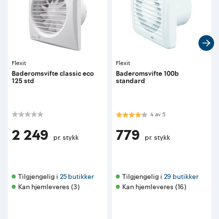
Flexit
Flexit
Baderomsvifte classic eco
Baderomsvifte 100b
125 std
standard
Karakter:
4.0 av 5 mulige
4
av
5
2 249
779
pr. stykk
pr. stykk
Tilgjengelig i 
25 butikker
Tilgjengelig i 
29 butikker
Kan hjemleveres (3)
Kan hjemleveres (16)