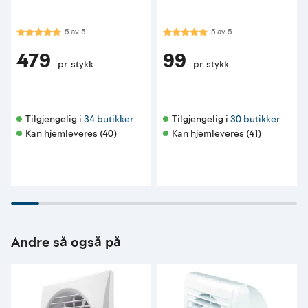
Karakter:
5.0 av 5 mulige
Karakter:
5.0 av 5 mulige
5
av
5
5
av
5
479
99
pr. stykk
pr. stykk
Tilgjengelig i 
34 butikker
Tilgjengelig i 
30 butikker
Kan hjemleveres (40)
Kan hjemleveres (41)
Andre så også på