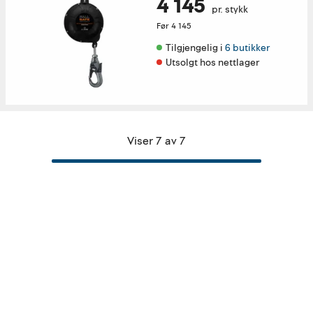
4 145
pr. stykk
Før
4 145
Tilgjengelig i 
6 butikker
Utsolgt hos nettlager
Viser 7 av 7