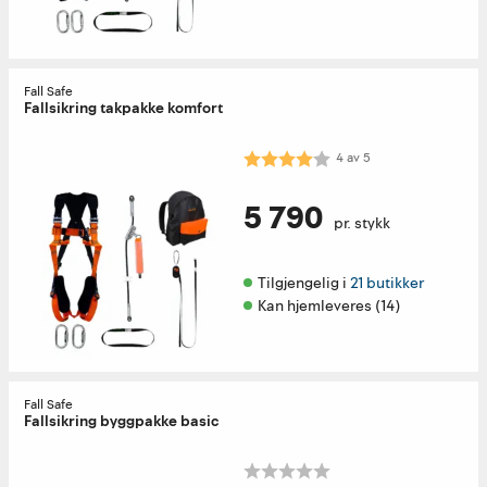
Fall Safe
Fallsikring takpakke komfort
Karakter:
4.0 av 5 mulige
4
av
5
5 790
pr. stykk
Tilgjengelig i 
21 butikker
Kan hjemleveres (14)
Fall Safe
Fallsikring byggpakke basic