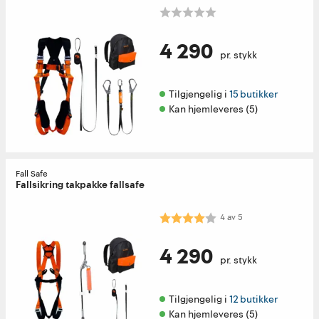
4 290
pr. stykk
Tilgjengelig i 
15 butikker
Kan hjemleveres (5)
Fall Safe
Fallsikring takpakke fallsafe
Karakter:
4.0 av 5 mulige
4
av
5
4 290
pr. stykk
Tilgjengelig i 
12 butikker
Kan hjemleveres (5)