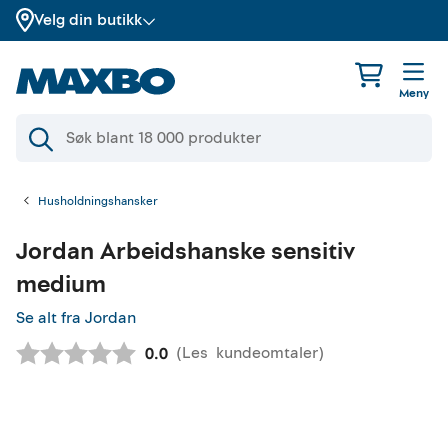
Velg din butikk
Meny
Husholdningshansker
Jordan
Arbeidshanske sensitiv
medium
Se alt fra Jordan
(
Les
kundeomtaler
)
Gjennomsnittskarakter:
0.0