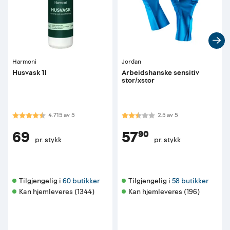
Harmoni
Jordan
Husvask 1l
Arbeidshanske sensitiv
stor/xstor
Karakter:
4.7 av 5 mulige
Karakter:
2.5 av 5 mulige
4.715
av
5
2.5
av
5
69
57⁹⁰
pr. stykk
pr. stykk
Tilgjengelig i 
60 butikker
Tilgjengelig i 
58 butikker
Kan hjemleveres (1344)
Kan hjemleveres (196)