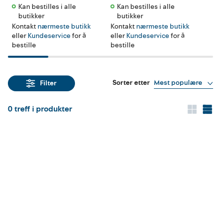
Kan bestilles i alle 
Kan bestilles i alle 
Ka
butikker 
butikker 
b
Kontakt
nærmeste butikk
Kontakt
nærmeste butikk
Kon
eller
Kundeservice
for å
eller
Kundeservice
for å
ell
bestille
bestille
best
Sorter etter
Mest populære
Filter
0
treff i produkter