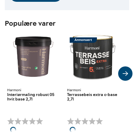
Populære varer
Annonsert
Harmoni
Harmoni
Har
Interiørmaling robust 05
Terrassebeis extra c-base
Olj
hvit base 2,7l
2,7l
4.5l